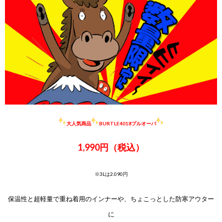
大人気商品
BURTLE4018プルオーバ
1,990円（税込）
※3Lは2.090円
保温性と超軽量で重ね着用のインナーや、ちょこっとした防寒アウター
に