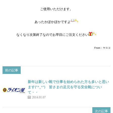
ご使用いただけます。
あったかぽかぽかですよ
なくなり次第終了なのでお早目にご注文ください
From：ヤスコ
前の記事
新年は新しい靴で仕事を始められた方も多いと思い
ます(*^_^*) 皆さまの足元を守る安全靴につい
て・・
2014.01.07
次の記事