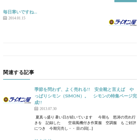
毎日寒いですね…
2014.01.15
関連する記事
季節を問わず、よく売れる!! 安全靴と言えば や
っぱりシモン（SIMON）。 シモンの特集ページ完
成!!
2013.07.30
夏真っ盛り 暑い日が続いています 今期も 怒涛の売れ行
きを 記録した 空扇風機付き作業服 空調服 も ご好評
につき 今期完売し・・ 目の回[…]