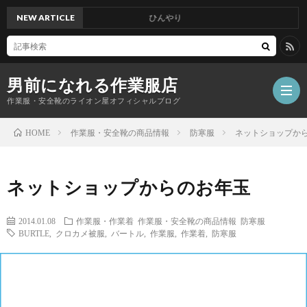
NEW ARTICLE
ひんやり
男前になれる作業服店
作業服・安全靴のライオン屋オフィシャルブログ
作業服・安全靴の商品情報
防寒服
ネットショップか
HOME
ネットショップからのお年玉
2014.01.08
作業服・作業着
作業服・安全靴の商品情報
防寒服
BURTLE
,
クロカメ被服
,
バートル
,
作業服
,
作業着
,
防寒服