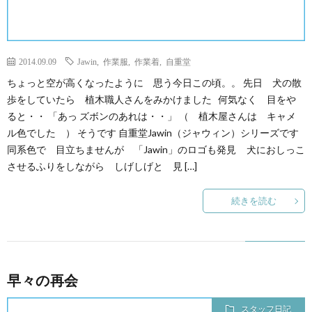
2014.09.09
Jawin
,
作業服
,
作業着
,
自重堂
ちょっと空が高くなったように 思う今日この頃。。 先日 犬の散
歩をしていたら 植木職人さんをみかけました 何気なく 目をや
ると・・ 「あっ ズボンのあれは・・」 （ 植木屋さんは キャメ
ル色でした ） そうです 自重堂Jawin（ジャウィン）シリーズです
同系色で 目立ちませんが 「Jawin」のロゴも発見 犬におしっこ
させるふりをしながら しげしげと 見 […]
続きを読む
早々の再会
スタッフ日記