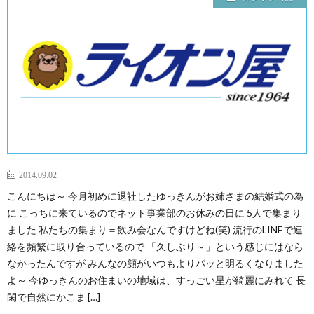
2014.09.02
こんにちは～ 今月初めに退社したゆっきんがお姉さまの結婚式の為
に こっちに来ているのでネット事業部のお休みの日に 5人で集まり
ました 私たちの集まり＝飲み会なんですけどね(笑) 流行のLINEで連
絡を頻繁に取り合っているので 「久しぶり～」という感じにはなら
なかったんですが みんなの顔がいつもよりパッと明るくなりました
よ～ 今ゆっきんのお住まいの地域は、すっごい星が綺麗にみれて 長
閑で自然にかこま […]