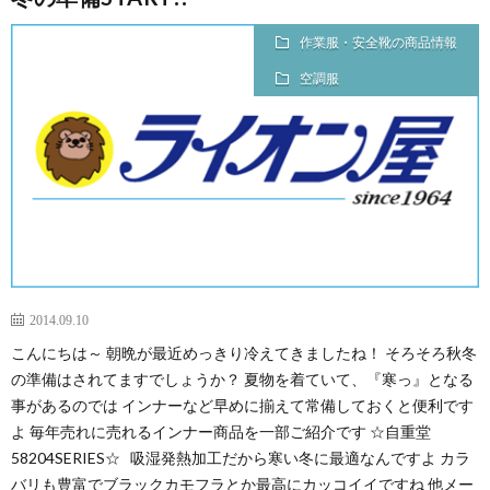
作業服・安全靴の商品情報
空調服
2014.09.10
こんにちは～ 朝晩が最近めっきり冷えてきましたね！ そろそろ秋冬
の準備はされてますでしょうか？ 夏物を着ていて、『寒っ』となる
事があるのでは インナーなど早めに揃えて常備しておくと便利です
よ 毎年売れに売れるインナー商品を一部ご紹介です ☆自重堂
58204SERIES☆ 吸湿発熱加工だから寒い冬に最適なんですよ カラ
バリも豊富でブラックカモフラとか最高にカッコイイですね 他メー