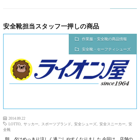
安全靴担当スタッフ一押しの商品
作業服・安全靴の商品情報
安全靴・セーフティシューズ
2014.09.22
LOTTO
,
サッカー
,
スポーツブランド
,
安全シューズ
,
安全スニーカー
,
安
全靴
朝、夕はめっきり涼しく過ごしやすくなりました 今回は、店舗の