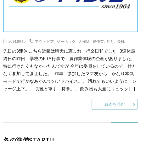
2014.09.16
アウトドア
,
ジーベック
,
大掃除
,
農作業
,
釣り
,
長靴
先日の3連休 こちら近畿は晴天に恵まれ 行楽日和でした 3連休最
終日の昨日 学校のPTA行事で 農作業体験の企画がありました。
特に行きたくもなかったんですが 今年は委員をしているので 仕方
なく参加してきました。 昨年 参加したママ友から かなり本気
モードで行かなあかんでのアドバイス。。 汚れてもいいように ジ
ャージ上下。。 長靴と軍手 持参。。 飲み物も大量にリュック […]
続きを読む
冬の準備START!!