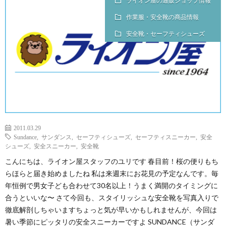
ライオン屋の通販ショップ情報
作業服・安全靴の商品情報
安全靴・セーフティシューズ
2011.03.29
Sundance
,
サンダンス
,
セーフティシューズ
,
セーフティスニーカー
,
安全
シューズ
,
安全スニーカー
,
安全靴
こんにちは、ライオン屋スタッフのユリです 春目前！桜の便りもち
らほらと届き始めましたね 私は来週末にお花見の予定なんです。毎
年恒例で男女子ども合わせて30名以上！うまく満開のタイミングに
合うといいな〜 さて今回も、スタイリッシュな安全靴を写真入りで
徹底解剖しちゃいますちょっと気が早いかもしれませんが、今回は
暑い季節にピッタリの安全スニーカーですよ SUNDANCE（サンダ