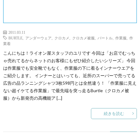
2011.03.11
BURTLE
,
アンダーウェア
,
クロカメ
,
クロカメ被服
,
バートル
,
作業服
,
作
業着
こんにちは！ライオン屋スタッフのユリです 今回は「お店でむっち
ゃ売れてるからネットのお客様にもぜひ紹介したいシリーズ」 今回
は作業服でも安全靴でもなく、作業服の下に着るインナーウエアを
ご紹介します。 インナーとはいっても、近所のスーパーで売ってる
広告の品ランニングシャツ3枚598円とは全然違う！ 「作業服に見え
ない超イケてる作業服」で最先端を突っ走るBurtle（クロカメ被
服）から新発売の高機能ア […]
続きを読む