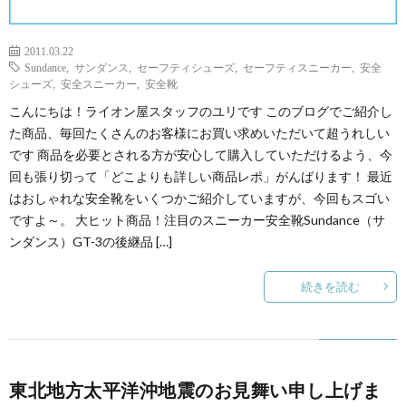
2011.03.22
Sundance
,
サンダンス
,
セーフティシューズ
,
セーフティスニーカー
,
安全
シューズ
,
安全スニーカー
,
安全靴
こんにちは！ライオン屋スタッフのユリです このブログでご紹介し
た商品、毎回たくさんのお客様にお買い求めいただいて超うれしい
です 商品を必要とされる方が安心して購入していただけるよう、今
回も張り切って「どこよりも詳しい商品レポ」がんばります！ 最近
はおしゃれな安全靴をいくつかご紹介していますが、今回もスゴい
ですよ～。 大ヒット商品！注目のスニーカー安全靴Sundance（サ
ンダンス）GT-3の後継品 […]
続きを読む
東北地方太平洋沖地震のお見舞い申し上げま