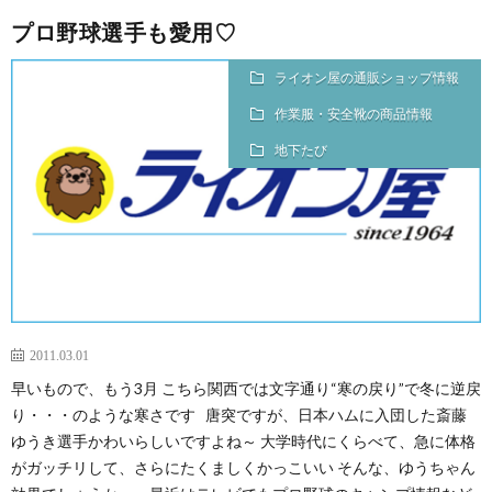
プロ野球選手も愛用♡
ライオン屋の通販ショップ情報
作業服・安全靴の商品情報
地下たび
2011.03.01
早いもので、もう3月 こちら関西では文字通り“寒の戻り”で冬に逆戻
り・・・のような寒さです 唐突ですが、日本ハムに入団した斎藤
ゆうき選手かわいらしいですよね～ 大学時代にくらべて、急に体格
がガッチリして、さらにたくましくかっこいい そんな、ゆうちゃん