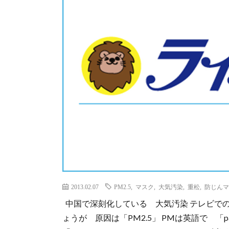
2013.02.07
PM2.5
,
マスク
,
大気汚染
,
重松
,
防じんマ
中国で深刻化している 大気汚染 テレビで
ょうが 原因は「PM2.5」 PMは英語で 「pa