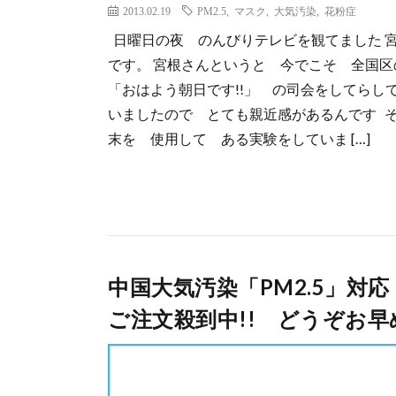
2013.02.19
PM2.5
,
マスク
,
大気汚染
,
花粉症
日曜日の夜 のんびりテレビを観てました 宮
です。 宮根さんというと 今でこそ 全国
「おはよう朝日です!!」 の司会をしてらし
いましたので とても親近感があるんです そ
末を 使用して ある実験をしていま […]
中国大気汚染「PM2.5」
ご注文殺到中!! どうぞお早