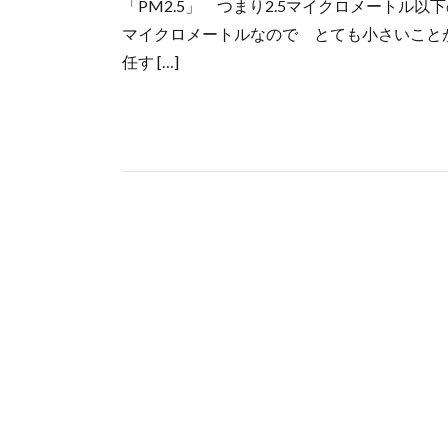
「PM2.5」 つまり2.5マイクロメートル
マイクロメートルなので とても小さいこと
任す […]