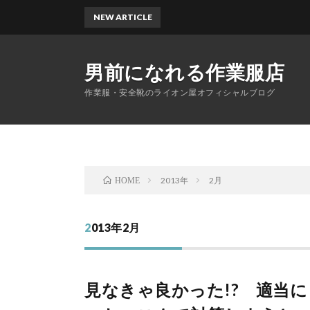
NEW ARTICLE
男前になれる作業服店
作業服・安全靴のライオン屋オフィシャルブログ
2013年
2月
HOME
2013年2月
見なきゃ良かった!? 適当