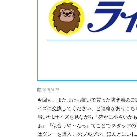
2019.01.22
今回も、またまたお揃いで買った防寒着のご
イズに交換してください、と連絡がありこちら
届いたLサイズを見ながら『確かに小さいか
ぁ』『似合うや～んっ』てことで スタッフ
はグレーを購入 このブルゾン、ほんとにい […