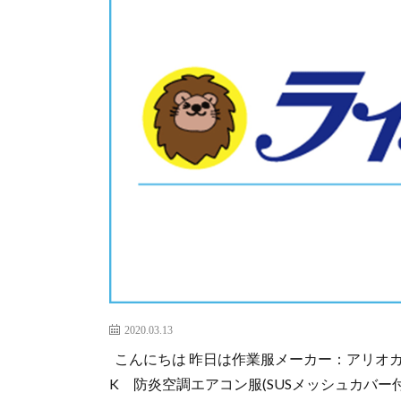
2020.03.13
こんにちは 昨日は作業服メーカー：アリオカの
K 防炎空調エアコン服(SUSメッシュカバー