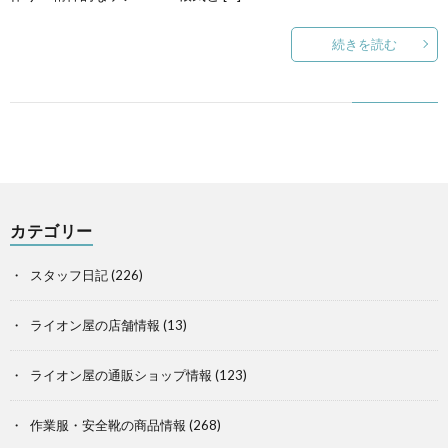
続きを読む
カテゴリー
スタッフ日記
(226)
ライオン屋の店舗情報
(13)
ライオン屋の通販ショップ情報
(123)
作業服・安全靴の商品情報
(268)