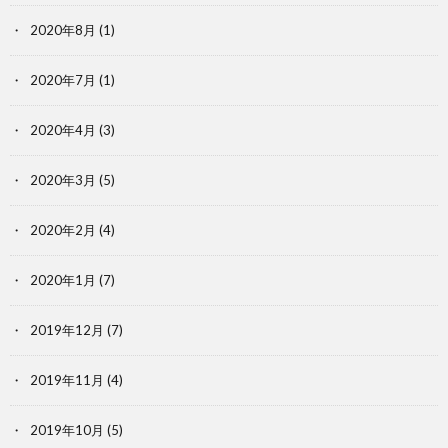
2020年8月
(1)
2020年7月
(1)
2020年4月
(3)
2020年3月
(5)
2020年2月
(4)
2020年1月
(7)
2019年12月
(7)
2019年11月
(4)
2019年10月
(5)