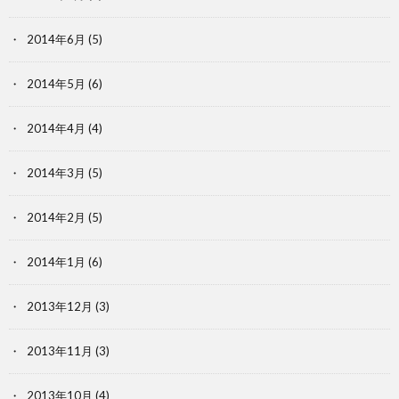
2014年6月
(5)
2014年5月
(6)
2014年4月
(4)
2014年3月
(5)
2014年2月
(5)
2014年1月
(6)
2013年12月
(3)
2013年11月
(3)
2013年10月
(4)