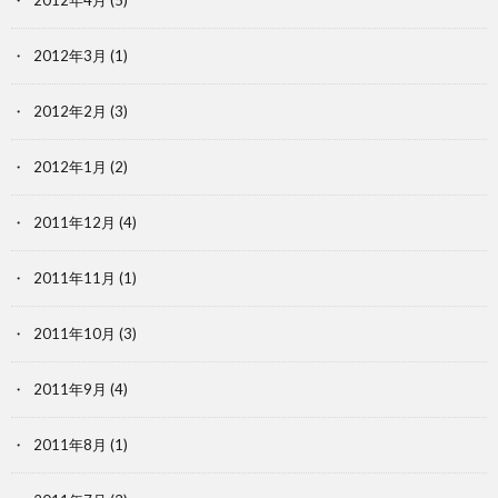
2012年3月
(1)
2012年2月
(3)
2012年1月
(2)
2011年12月
(4)
2011年11月
(1)
2011年10月
(3)
2011年9月
(4)
2011年8月
(1)