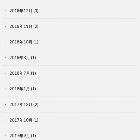
2018年12月
(3)
2018年11月
(2)
2018年10月
(1)
2018年8月
(1)
2018年7月
(1)
2018年1月
(1)
2017年12月
(2)
2017年10月
(1)
2017年9月
(1)