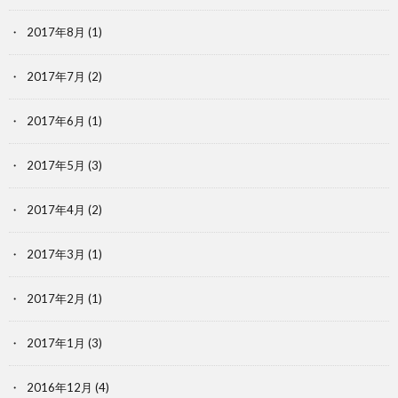
2017年8月
(1)
2017年7月
(2)
2017年6月
(1)
2017年5月
(3)
2017年4月
(2)
2017年3月
(1)
2017年2月
(1)
2017年1月
(3)
2016年12月
(4)