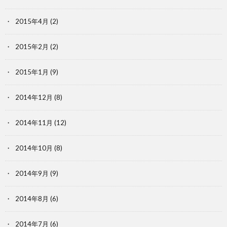
2015年4月
(2)
2015年2月
(2)
2015年1月
(9)
2014年12月
(8)
2014年11月
(12)
2014年10月
(8)
2014年9月
(9)
2014年8月
(6)
2014年7月
(6)