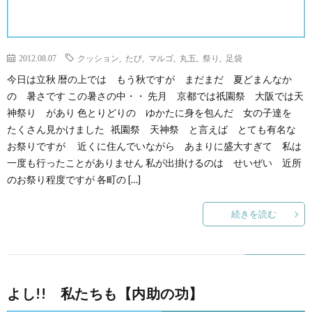
2012.08.07
クッション
,
たび
,
マルゴ
,
丸五
,
祭り
,
足袋
今日は立秋 暦の上では もう秋ですが まだまだ 夏どまんなか
の 暑さです この暑さの中・・ 先月 京都では祇園祭 大阪では天
神祭り があり 色とりどりの ゆかたに身を包んだ 女の子達を
たくさん見かけました 祇園祭 天神祭 と言えば とても有名な
お祭りですが 近くに住んでいながら あまりに盛大すぎて 私は
一度も行ったことがありません 私が出掛けるのは せいぜい 近所
のお祭り程度ですが 各町の […]
続きを読む
よし!! 私たちも【内助の功】