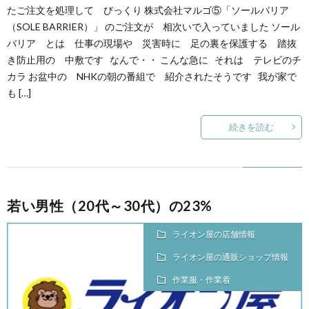
たご注文を処理して びっくり 株式会社マルゴ⑤「ソールバリア
（SOLE BARRIER）」 のご注文が 相次いで入っていました ソール
バリア とは 仕事の現場や 災害時に 足の裏を保護する 踏抜
き防止用の 中敷です なんで・・ こんな急に それは テレビのチ
カラ お盆中の NHKの朝の番組で 紹介されたそうです 我が家で
も […]
続きを読む
若い男性（20代～30代）の23%
ライオン屋の店舗情報
ライオン屋の通販ショップ情報
作業服・作業着