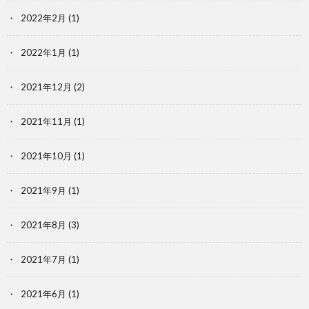
2022年2月
(1)
2022年1月
(1)
2021年12月
(2)
2021年11月
(1)
2021年10月
(1)
2021年9月
(1)
2021年8月
(3)
2021年7月
(1)
2021年6月
(1)