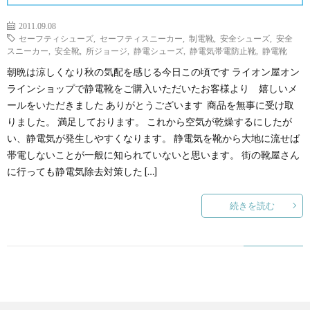
2011.09.08
セーフティシューズ
,
セーフティスニーカー
,
制電靴
,
安全シューズ
,
安全
スニーカー
,
安全靴
,
所ジョージ
,
静電シューズ
,
静電気帯電防止靴
,
静電靴
朝晩は涼しくなり秋の気配を感じる今日この頃です ライオン屋オン
ラインショップで静電靴をご購入いただいたお客様より 嬉しいメ
ールをいただきました ありがとうございます 商品を無事に受け取
りました。 満足しております。 これから空気が乾燥するにしたが
い、静電気が発生しやすくなります。 静電気を靴から大地に流せば
帯電しないことが一般に知られていないと思います。 街の靴屋さん
に行っても静電気除去対策した […]
続きを読む