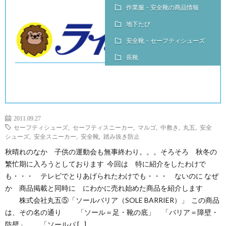
作業服・安全靴の商品情報
地下たび
安全靴・セーフティシューズ
長靴
2011.09.27
セーフティシューズ
,
セーフティスニーカー
,
マルゴ
,
中敷き
,
丸五
,
安全
シューズ
,
安全スニーカー
,
安全靴
,
踏み抜き防止
秋晴れのなか 子供の運動会も無事終わり。。。そろそろ 秋冬の
繁忙期に入ろうとしております 今回は 特に紹介をしたわけで
も・・・ テレビでとりあげられたわけでも・・・ ないのに なぜ
か 商品掲載と同時に にわかに売れ始めた商品を紹介します
株式会社丸五⑤「ソールバリア（SOLE BARRIER）」 この商品
は、その名の通り 「ソール＝足・靴の底」 「バリア＝障壁・
防壁」 「ソールバ […]