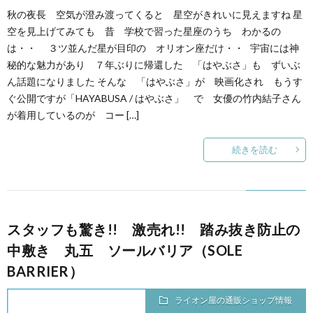
秋の夜長 空気が澄み渡ってくると 星空がきれいに見えますね 星
空を見上げてみても 昔 学校で習った星座のうち わかるの
は・・ ３ツ並んだ星が目印の オリオン座だけ・・ 宇宙には神
秘的な魅力があり ７年ぶりに帰還した 「はやぶさ」も ずいぶ
ん話題になりました そんな 「はやぶさ」が 映画化され もうす
ぐ公開ですが「HAYABUSA / はやぶさ」 で 女優の竹内結子さん
が着用しているのが コー […]
続きを読む
スタッフも驚き!! 激売れ!! 踏み抜き防止の
中敷き 丸五 ソールバリア（SOLE
BARRIER）
ライオン屋の通販ショップ情報