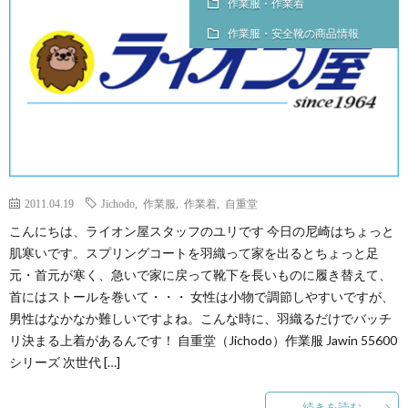
作業服・作業着
作業服・安全靴の商品情報
2011.04.19
Jichodo
,
作業服
,
作業着
,
自重堂
こんにちは、ライオン屋スタッフのユリです 今日の尼崎はちょっと
肌寒いです。スプリングコートを羽織って家を出るとちょっと足
元・首元が寒く、急いで家に戻って靴下を長いものに履き替えて、
首にはストールを巻いて・・・ 女性は小物で調節しやすいですが、
男性はなかなか難しいですよね。こんな時に、羽織るだけでバッチ
リ決まる上着があるんです！ 自重堂（Jichodo）作業服 Jawin 55600
シリーズ 次世代 […]
続きを読む