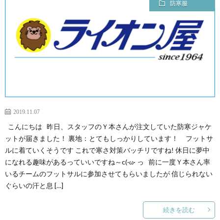
防寒服
2019.11.07
こんにちは 昨日、スタッフのＹ本さんが注文していた防寒ジャケ
ットが届きました！ 裏地：とてもしっかりしています！ フットサ
ルに着ていくそうです これで寒さ対策バッチリですね! 休日に夢中
になれる趣味があるっていいですね～c(·ω· っ 前に一度Ｙ本さん率
いるチームのフットサルに参加させてもらいましたが 信じられない
ぐらいの汗と息 […]
続きを読む