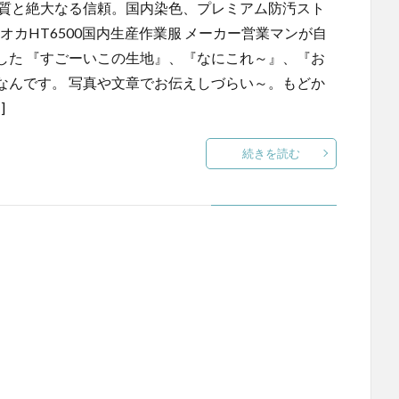
品質と絶大なる信頼。国内染色、プレミアム防汚スト
オカHT6500国内生産作業服 メーカー営業マンが自
した 『すごーいこの生地』、『なにこれ～』、『お
なんです。 写真や文章でお伝えしづらい～。もどか
]
続きを読む