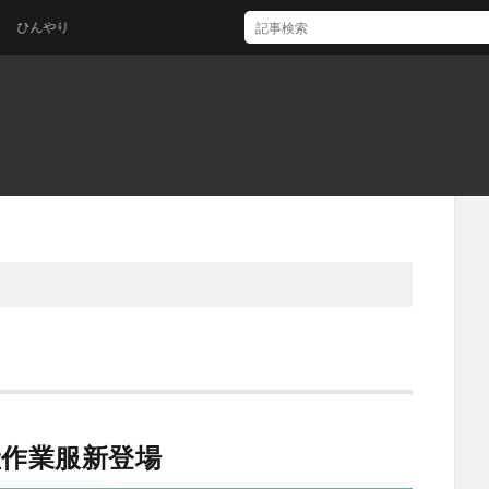
んやり
産作業服新登場