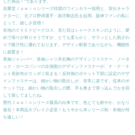
した商品！”であります。
自重堂Ｊａｗｉｎシリーズ待望のワインカラー採用と、宣伝キャラ
クターに、元プロ野球選手・新庄剛志氏を起用。阪神ファンの私に
とって、嬉しさ倍増！
生地のＣＶＣドビークロス、見た目はシャークスキンのように、硬
めで張りが有りそうですが、とても柔らかく、サラッとした肌ざわ
りで吸汗性に優れております。デザイン斬新でありながら、機能性
に超驚き！
長袖ジャンバー、長袖シャツ共右胸のデザインファスナー、ノータ
ック・カーゴパンツの左側面のデザインファスナーが、ナ・ナ・ナ
ント長財布がスッポリ収まる！反対側のポケット下部に設定のデザ
インファスナーは、細かい物の取出しが、非常に楽です。従来のポ
ケットでは、細かい物の取出しの際、手を奥まで突っ込んでかき回
して探してましたね。
歴代Ｊａｗｉｎシリーズ最高の出来です。色とても鮮やか、かなり
進化！本商品大ブレイク必至！もう今から本シリーズ秋・冬物が待
ち遠しい！