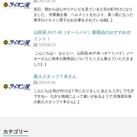
2015.02.18
先日、朝からぼんやりテレビを見ていると目が釘付けになり
ました。 作業服を着、ヘルメットをかぶり、真っ黒になった
軍手のイケメン男子がお仕事をされている様[…]
山田辰 AUT-BI（オートバイ）新商品のおすすめポ
イント！
2019.08.23
こんにちは～ おととい、山田辰 AUT-BI（オートバイ）メー
カーさんに秋冬の新商品について たくさん教えていただきま
した[…]
新人スタッフＹ本さん
2019.07.04
こんにちは 気が付けば７月に入りました あともう少しで七夕
ですね～ 七夕も地域によって違いがあるようで 北海道出身
の新人スタッフＹ本さん[…]
カテゴリー