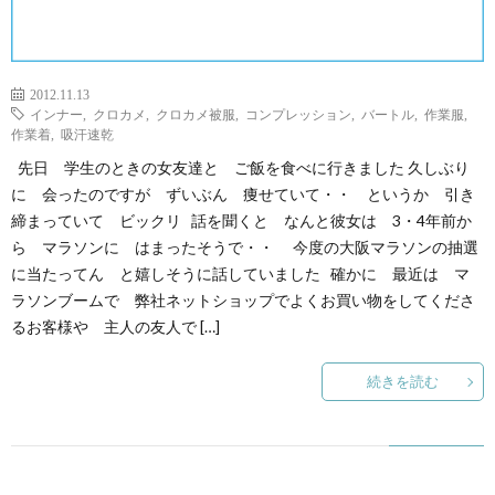
2012.11.13
インナー
,
クロカメ
,
クロカメ被服
,
コンプレッション
,
バートル
,
作業服
,
作業着
,
吸汗速乾
先日 学生のときの女友達と ご飯を食べに行きました 久しぶり
に 会ったのですが ずいぶん 痩せていて・・ というか 引き
締まっていて ビックリ 話を聞くと なんと彼女は 3・4年前か
ら マラソンに はまったそうで・・ 今度の大阪マラソンの抽選
に当たってん と嬉しそうに話していました 確かに 最近は マ
ラソンブームで 弊社ネットショップでよくお買い物をしてくださ
るお客様や 主人の友人で […]
続きを読む