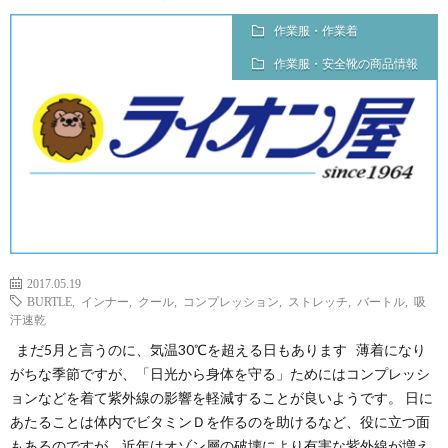
作業服・作業着
作業服・安全靴の商品情報
2017.05.19
BURTLE
,
インナー
,
クール
,
コンプレッション
,
ストレッチ
,
バートル
,
吸
汗速乾
まだ5月と言うのに、気温30℃を超える日もあります 薄着になり
がちな季節ですが、「日光から身体を守る」ためにはコンプレッシ
ョンなどを着て紫外線の影響を軽減することが良いようです。 日に
あたることは体内でビタミンＤを作るのを助けるなど、役に立つ面
もあるのですが、近年はオゾン層の破壊により有害な紫外線が増え