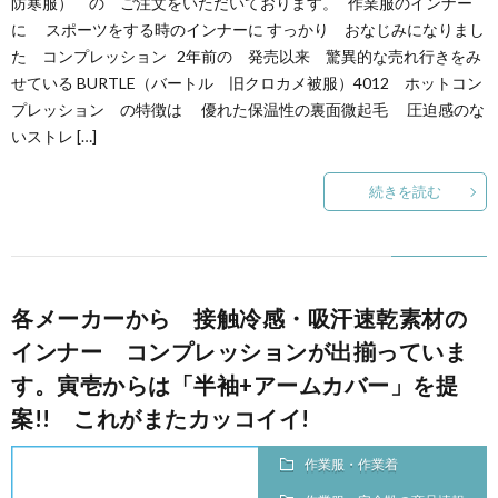
防寒服） の ご注文をいただいております。 作業服のインナー
に スポーツをする時のインナーに すっかり おなじみになりまし
た コンプレッション 2年前の 発売以来 驚異的な売れ行きをみ
せている BURTLE（バートル 旧クロカメ被服）4012 ホットコン
プレッション の特徴は 優れた保温性の裏面微起毛 圧迫感のな
いストレ […]
続きを読む
各メーカーから 接触冷感・吸汗速乾素材の
インナー コンプレッションが出揃っていま
す。寅壱からは「半袖+アームカバー」を提
案!! これがまたカッコイイ!
作業服・作業着