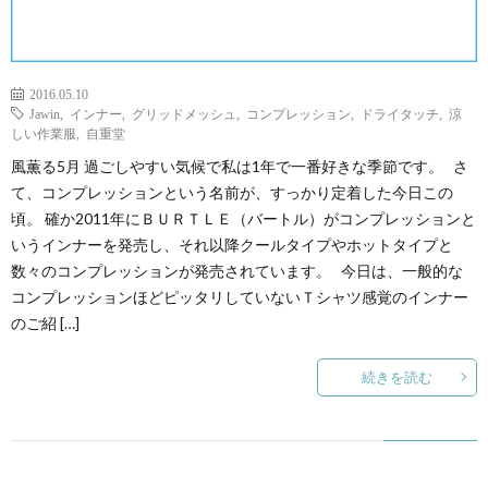
2016.05.10
Jawin
,
インナー
,
グリッドメッシュ
,
コンプレッション
,
ドライタッチ
,
涼
しい作業服
,
自重堂
風薫る5月 過ごしやすい気候で私は1年で一番好きな季節です。 さ
て、コンプレッションという名前が、すっかり定着した今日この
頃。 確か2011年にＢＵＲＴＬＥ（バートル）がコンプレッションと
いうインナーを発売し、それ以降クールタイプやホットタイプと
数々のコンプレッションが発売されています。 今日は、一般的な
コンプレッションほどピッタリしていないＴシャツ感覚のインナー
のご紹 […]
続きを読む