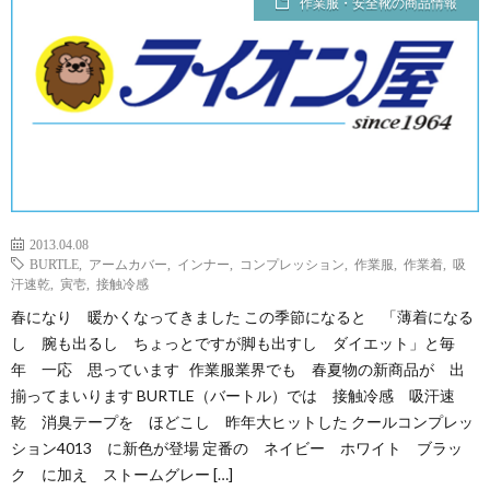
作業服・安全靴の商品情報
2013.04.08
BURTLE
,
アームカバー
,
インナー
,
コンプレッション
,
作業服
,
作業着
,
吸
汗速乾
,
寅壱
,
接触冷感
春になり 暖かくなってきました この季節になると 「薄着になる
し 腕も出るし ちょっとですが脚も出すし ダイエット」と毎
年 一応 思っています 作業服業界でも 春夏物の新商品が 出
揃ってまいります BURTLE（バートル）では 接触冷感 吸汗速
乾 消臭テープを ほどこし 昨年大ヒットした クールコンプレッ
ション4013 に新色が登場 定番の ネイビー ホワイト ブラッ
ク に加え ストームグレー […]