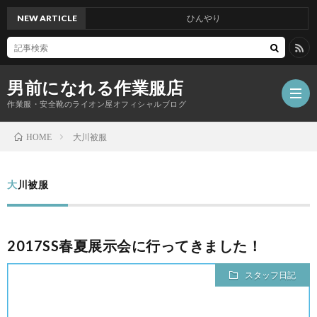
NEW ARTICLE
ひんやり
男前になれる作業服店
作業服・安全靴のライオン屋オフィシャルブログ
大川被服
HOME
大川被服
2017SS春夏展示会に行ってきました！
スタッフ日記