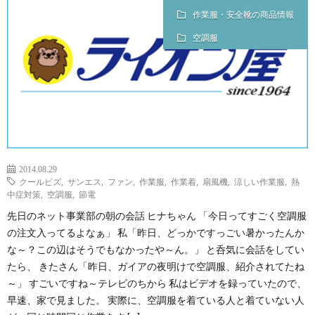
作業服・安全靴の商品情報
空調服
2014.08.29
クールビズ
,
サンエス
,
ファン
,
作業服
,
作業着
,
扇風機
,
涼しい作業服
,
熱
中症対策
,
空調服
,
節電
先日のネット事業部の朝の会話 ヒナちゃん 「今日ってすごく空調服
の注文入ってるよなぁ」 私「昨日、どっかですっごい暑かったんか
な～？この辺はそうでもなかったや～ん。」 と呑気に会話をしてい
たら、 きたさん「昨日、ガイアの夜明けで空調服、紹介されてたね
～」 すごいですね～テレビのちから 私はビデオを録っていたので、
早速、家で見ました。 実際に、空調服を着ている人と着ていない人