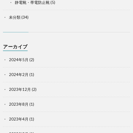
静電靴・帯電防止靴
(5)
未分類
(34)
アーカイブ
2024年5月
(2)
2024年2月
(1)
2023年12月
(2)
2023年8月
(1)
2023年4月
(1)