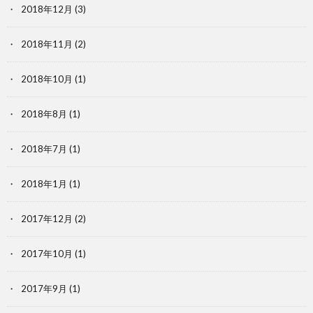
2018年12月
(3)
2018年11月
(2)
2018年10月
(1)
2018年8月
(1)
2018年7月
(1)
2018年1月
(1)
2017年12月
(2)
2017年10月
(1)
2017年9月
(1)