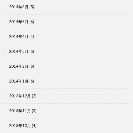
2014年6月
(5)
2014年5月
(6)
2014年4月
(4)
2014年3月
(5)
2014年2月
(5)
2014年1月
(6)
2013年12月
(3)
2013年11月
(3)
2013年10月
(4)