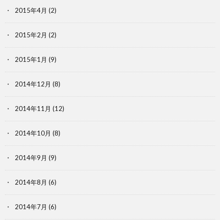
2015年4月
(2)
2015年2月
(2)
2015年1月
(9)
2014年12月
(8)
2014年11月
(12)
2014年10月
(8)
2014年9月
(9)
2014年8月
(6)
2014年7月
(6)