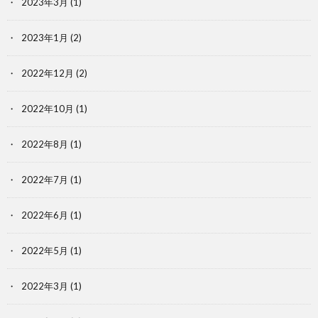
2023年3月
(1)
2023年1月
(2)
2022年12月
(2)
2022年10月
(1)
2022年8月
(1)
2022年7月
(1)
2022年6月
(1)
2022年5月
(1)
2022年3月
(1)