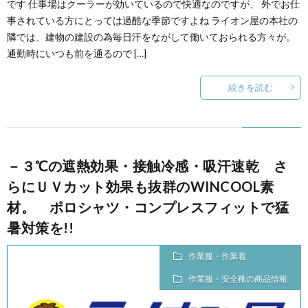
です 仕事場はクーラーが効いているので快適なのですが、 外でお仕
事されている方にとっては過酷な季節ですよね ライオン屋の本社の
隣では、建物の建設の為毎日汗をながして働いておられる方々が。
通勤時にいつも前を通るので […]
続きを読む
－３℃の遮熱効果・接触冷感・吸汗速乾 さ
らにＵＶカット効果も抜群のWINCOOL素
材。 ポロシャツ・コンプレスフィットで猛
暑対策を!!
作業服・作業着
作業服・安全靴の商品情報