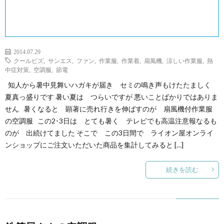
2014.07.29
クールビズ
,
サンエス
,
ファン
,
作業服
,
作業着
,
扇風機
,
涼しい作業服
,
熱
中症対策
,
空調服
,
節電
知人から暑中見舞いハガキが届き セミの鳴き声もけたたましく
夏真っ盛りです 暑い夏は つらいですが 悪いことばかりではありま
せん 暑くなると 顕著に売れ行きを伸ばすのが 扇風機付作業服
の空調服 この2･3日は とても暑く テレビでも高温注意報なるも
のが 出続けてました そこで この3日間で ライオン屋オンライ
ンショップにご注文いただいた商品を集計してみると […]
続きを読む