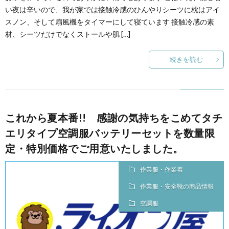
い夜は辛いので、我が家では接触冷感のひんやりシーツに枕はアイ
スノン、そして扇風機をタイマーにして寝ています 接触冷感の素
材、シーツだけでなくストールや肌 […]
続きを読む
これから夏本番!! 感謝の気持ちをこめてタチ
エリタイプ空調服バッテリーセットを数量限
定・特別価格でご用意いたしました。
作業服・作業着
作業服・安全靴の商品情報
空調服