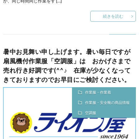
が、同じ時間同じ作業をす […]
続きを読む
暑中お見舞い申し上げます。暑い毎日ですが
扇風機付作業服「空調服」は おかげさまで
売れ行き好調です(^^♪ 在庫が少なくなって
きておりますのでお早目にご検討ください。
作業服・作業着
作業服・安全靴の商品情報
空調服