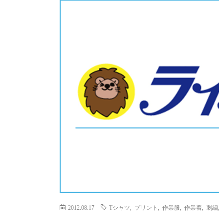
2012.08.17
Tシャツ
,
プリント
,
作業服
,
作業着
,
刺繍