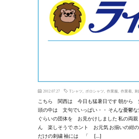
2012.07.27
Tシャツ
,
ポロシャツ
,
作業服
,
作業着
,
刺
こちら 関西は 今日も猛暑日です 朝から 
頭の中は 文句でいっぱい・・ そんな憂鬱な
ぐらいの団体を お見かけしました 私の両親
ん 楽しそうで ホント お元気 お揃いの紺
だけの刺繍 袖には 「 […]