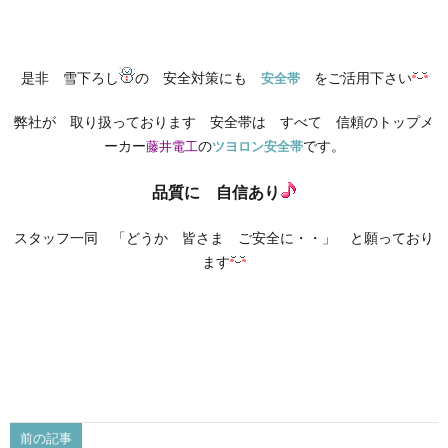
是非 雪下ろし
の 安全対策にも
をご活用下さい
安全帯
弊社が 取り扱っております 安全帯は すべて 信頼のトップメ
ーカー
の
です。
藤井電工
ツヨロン安全帯
品質に 自信あり
スタッフ一同 「どうか 皆さま ご安全に・・」 と願っており
ます
前の記事