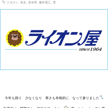
ツヨロン
,
安全
,
安全帯
,
藤井電工
,
雪
今年も残り 少なくなり 寒さも本格的に なって参りました