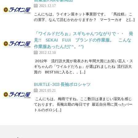
2021.12.17
こんにちは。ライオン屋ネット事業部です。 「馬拉糕」 こ
の漢字、なんて読むかわかりますか？ マーラーカオ と[…]
「ワイルドだろぉ」スギちゃんつながりで・・ 発
見!! SEKAI FUJI ブランドの作業服。 こんな
作業服あったんだ(*^。^*)
2012.12.10
2012年 流行語大賞が発表され 年間大賞にお笑い芸人・ス
ギちゃんの「ワイルドだろぉ」が選ばれましたね 流行語大
賞の BEST10に入ると。。[…]
BURTLE-303 長袖ポロシャツ
2021.05.21
こんにちは。 梅雨ですね。ここ数日は凄まじい湿気を感じ
ております。 長靴出勤の毎日です 最近自分用に買ったバー
トルのポロシ[…]