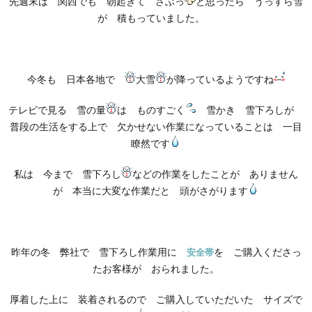
先週末は 関西でも 朝起きて さぶっ
と思ったら うっすら雪
が 積もっていました。
今冬も 日本各地で
大雪
が降っているようですね
テレビで見る 雪の量
は ものすごく
雪かき 雪下ろしが
普段の生活をする上で 欠かせない作業になっていることは 一目
瞭然です
私は 今まで 雪下ろし
などの作業をしたことが ありません
が 本当に大変な作業だと 頭がさがります
昨年の冬 弊社で 雪下ろし作業用に
を ご購入くださっ
安全帯
たお客様が おられました。
厚着した上に 装着されるので ご購入していただいた サイズで