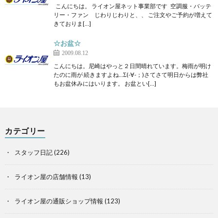
こんにちは。 ライオン屋ネット事業部です 空調服・バッテ
リー・ファン じわりじわりと、、 ご注文やご予約が増えて
きておりま[…]
☆お盆☆
2009.08.12
こんにちは。尼崎はやっと２日間晴れています。梅雨が明け
たのに雨が 続きますよね…Σ(-∀-；)さてさて明日からは弊社
もお盆休みにはいります。 お盆とい[…]
カテゴリー
スタッフ日記
(226)
ライオン屋の店舗情報
(13)
ライオン屋の通販ショップ情報
(123)