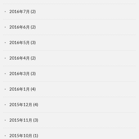
2016年7月
(2)
2016年6月
(2)
2016年5月
(3)
2016年4月
(2)
2016年3月
(3)
2016年1月
(4)
2015年12月
(4)
2015年11月
(3)
2015年10月
(1)