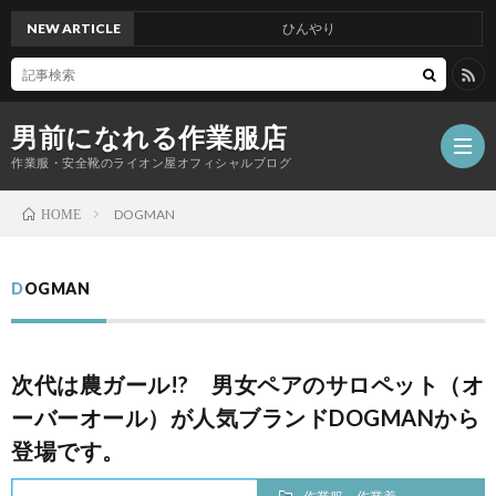
NEW ARTICLE
ひんやり
男前になれる作業服店
作業服・安全靴のライオン屋オフィシャルブログ
DOGMAN
HOME
DOGMAN
次代は農ガール!? 男女ペアのサロペット（オ
ーバーオール）が人気ブランドDOGMANから
登場です。