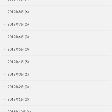
2012年8月
(6)
2012年7月
(5)
2012年6月
(3)
2012年5月
(3)
2012年4月
(5)
2012年3月
(1)
2012年2月
(3)
2012年1月
(2)
2011年12月
(4)