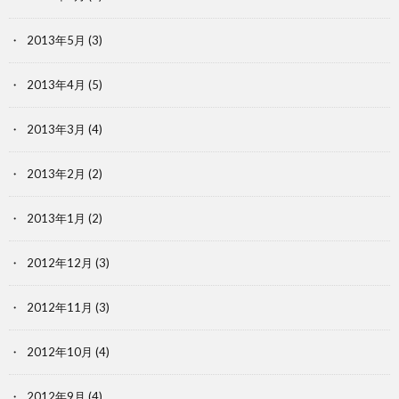
2013年5月
(3)
2013年4月
(5)
2013年3月
(4)
2013年2月
(2)
2013年1月
(2)
2012年12月
(3)
2012年11月
(3)
2012年10月
(4)
2012年9月
(4)