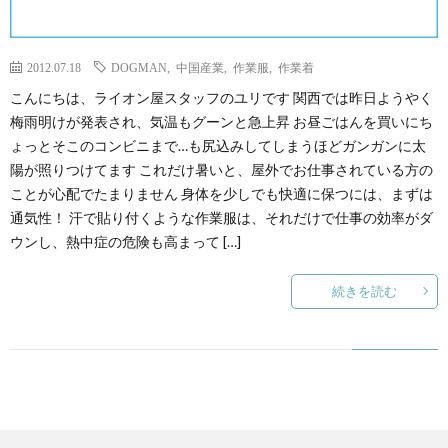
2012.07.18
DOGMAN
,
中国産業
,
作業服
,
作業着
こんにちは、ライオン屋スタッフのユリです 関西では昨日ようやく
梅雨明けが発表され、気温もグーンと急上昇 お昼ごはんを買いにち
ょっとそこのコンビニまで…も尻込みしてしまうほどガンガンに太
陽が照りつけてます これだけ暑いと、屋外でお仕事されている方の
ことが心配でたまりません 身体を少しでも快適に保つには、まずは
通気性！ 汗で貼り付くような作業服は、それだけで仕事の効率がダ
ウンし、熱中症の危険も高まって […]
続きを読む