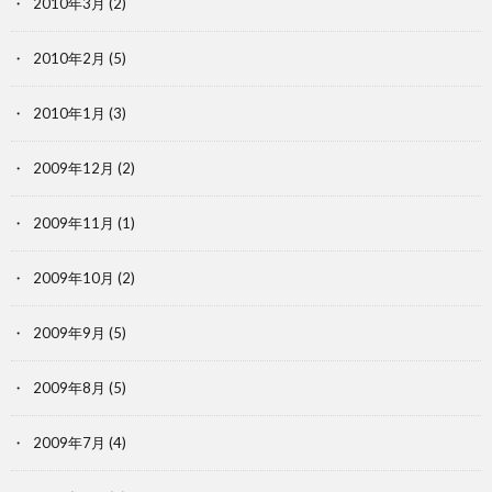
2010年3月
(2)
2010年2月
(5)
2010年1月
(3)
2009年12月
(2)
2009年11月
(1)
2009年10月
(2)
2009年9月
(5)
2009年8月
(5)
2009年7月
(4)