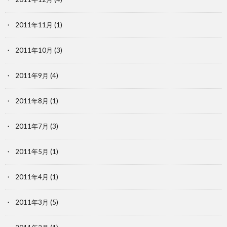
2011年11月
(1)
2011年10月
(3)
2011年9月
(4)
2011年8月
(1)
2011年7月
(3)
2011年5月
(1)
2011年4月
(1)
2011年3月
(5)