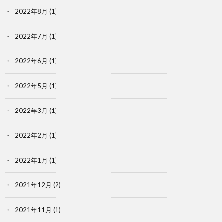
2022年8月
(1)
2022年7月
(1)
2022年6月
(1)
2022年5月
(1)
2022年3月
(1)
2022年2月
(1)
2022年1月
(1)
2021年12月
(2)
2021年11月
(1)