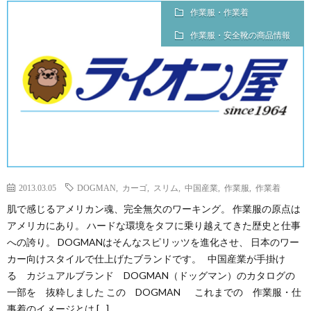
作業服・作業着
作業服・安全靴の商品情報
2013.03.05
DOGMAN
,
カーゴ
,
スリム
,
中国産業
,
作業服
,
作業着
肌で感じるアメリカン魂、完全無欠のワーキング。 作業服の原点は
アメリカにあり。 ハードな環境をタフに乗り越えてきた歴史と仕事
への誇り。 DOGMANはそんなスピリッツを進化させ、 日本のワー
カー向けスタイルで仕上げたブランドです。 中国産業が手掛け
る カジュアルブランド DOGMAN（ドッグマン）のカタログの
一部を 抜粋しました この DOGMAN これまでの 作業服・仕
事着のイメージとは […]