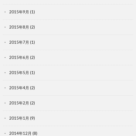
2015年9月
(1)
2015年8月
(2)
2015年7月
(1)
2015年6月
(2)
2015年5月
(1)
2015年4月
(2)
2015年2月
(2)
2015年1月
(9)
2014年12月
(8)