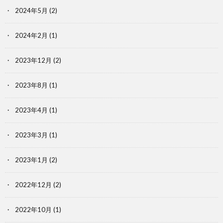
2024年5月
(2)
2024年2月
(1)
2023年12月
(2)
2023年8月
(1)
2023年4月
(1)
2023年3月
(1)
2023年1月
(2)
2022年12月
(2)
2022年10月
(1)