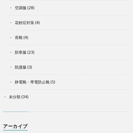
空調服
(28)
花粉症対策
(4)
長靴
(4)
防寒服
(23)
防護服
(3)
静電靴・帯電防止靴
(5)
未分類
(34)
アーカイブ