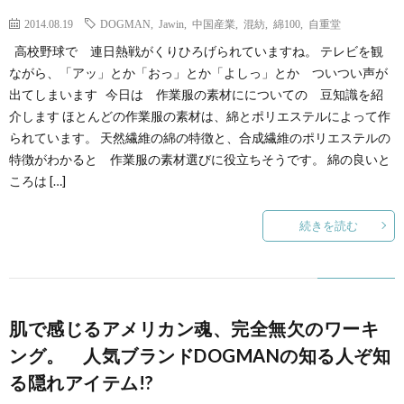
2014.08.19
DOGMAN
,
Jawin
,
中国産業
,
混紡
,
綿100
,
自重堂
高校野球で 連日熱戦がくりひろげられていますね。 テレビを観
ながら、「アッ」とか「おっ」とか「よしっ」とか ついつい声が
出てしまいます 今日は 作業服の素材にについての 豆知識を紹
介します ほとんどの作業服の素材は、綿とポリエステルによって作
られています。 天然繊維の綿の特徴と、合成繊維のポリエステルの
特徴がわかると 作業服の素材選びに役立ちそうです。 綿の良いと
ころは […]
続きを読む
肌で感じるアメリカン魂、完全無欠のワーキ
ング。 人気ブランドDOGMANの知る人ぞ知
る隠れアイテム!?