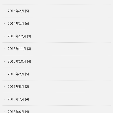
2014年2月
(5)
2014年1月
(6)
2013年12月
(3)
2013年11月
(3)
2013年10月
(4)
2013年9月
(5)
2013年8月
(2)
2013年7月
(4)
2013年6月
(4)